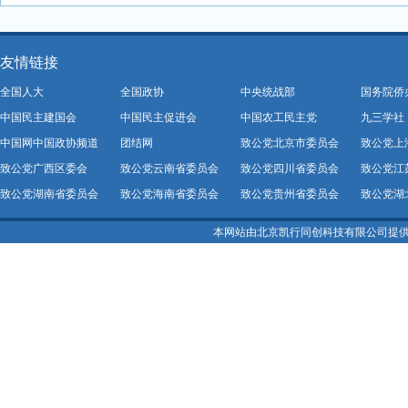
友情链接
全国人大
全国政协
中央统战部
国务院侨
中国民主建国会
中国民主促进会
中国农工民主党
九三学社
中国网中国政协频道
团结网
致公党北京市委员会
致公党上
致公党广西区委会
致公党云南省委员会
致公党四川省委员会
致公党江
致公党湖南省委员会
致公党海南省委员会
致公党贵州省委员会
致公党湖
本网站由北京凯行同创科技有限公司提