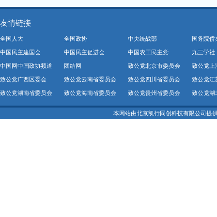
友情链接
全国人大
全国政协
中央统战部
国务院侨
中国民主建国会
中国民主促进会
中国农工民主党
九三学社
中国网中国政协频道
团结网
致公党北京市委员会
致公党上
致公党广西区委会
致公党云南省委员会
致公党四川省委员会
致公党江
致公党湖南省委员会
致公党海南省委员会
致公党贵州省委员会
致公党湖
本网站由北京凯行同创科技有限公司提