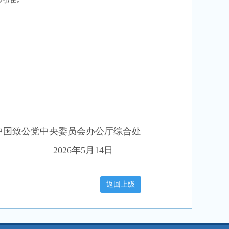
中国致公党中央委员会办公厅综合处
202
6
年
5
月
14
日