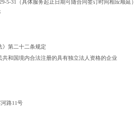
2
9
-
5
-
31
（具体服务起止日期可随合同签订时间相应顺延
否
法》第二十二条规定
人民共和国境内合法注册的具有独立法人资格的企业
日
河路11号