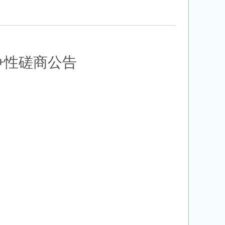
争性磋商
公告