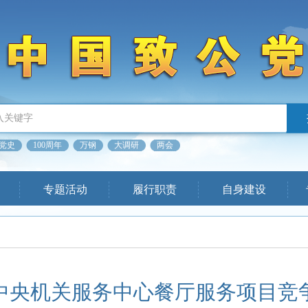
党史
100周年
万钢
大调研
两会
专题活动
履行职责
自身建设
中央机关服务中心餐厅服务项目竞