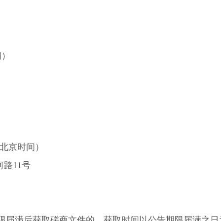
间）
北京时间）
路11号
限届满后获取
磋商
文件的，获取时间以公告期限届满之日