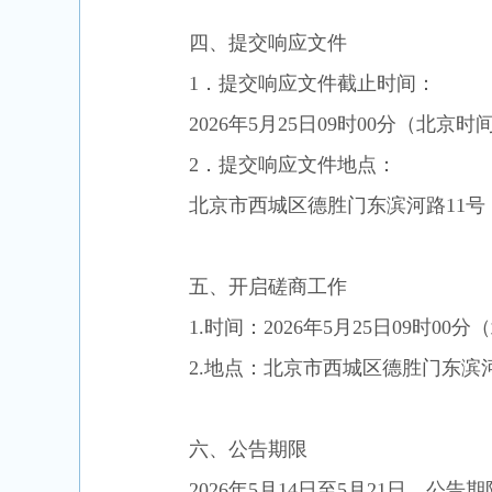
四、提交
响应
文件
1．提交
响应
文件截止时间：
202
6
年
5
月
25
日
09
时
00
分（北京时
2．提交
响应
文件地点：
北京市西城区德胜门东滨河路
11号
五、
开启磋商工作
1.时间：202
6
年
5
月
25
日
09
时
00
分（
2.地点：北京市西城区德胜门东滨河
六、公告期限
202
6
年
5
月
14
日
至
5月21日
，公告期