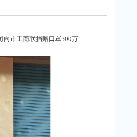
司向市工商联捐赠口罩
300万