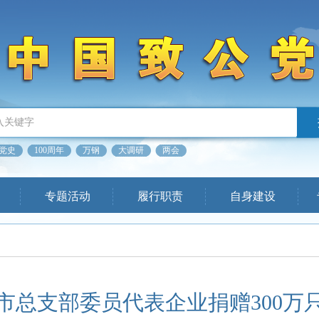
党史
100周年
万钢
大调研
两会
专题活动
履行职责
自身建设
市总支部委员代表企业捐赠300万