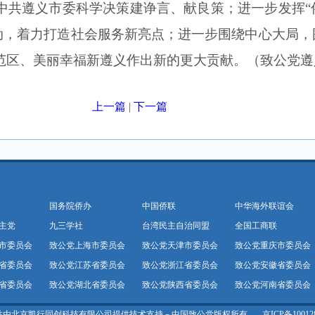
中共遵义市委科学决策建诤言、献良策；进一步发挥
动，着力打造社会服务新亮点；进一步围绕中心大局，围
范区、美丽幸福新遵义作出新的更大贡献。（致公党遵
上一篇
|
下一篇
国务院侨办
中国侨联
中华海外联谊会
主党
九三学社
台湾民主自治同盟
全国工商联
市委员会
致公党上海市委员会
致公党天津市委员会
致公党重庆市委员会
省委员会
致公党江苏省委员会
致公党浙江省委员会
致公党安徽省委员会
省委员会
致公党湖北省委员会
致公党陕西省委员会
致公党河南省委员会
站由北京凯行同创科技有限公司提供技术支持－中国致公党版权所有
京ICP备10012