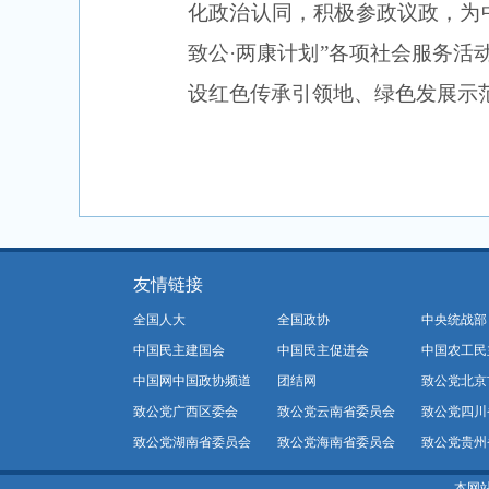
化政治认同，积极参政议政，为
致公·两康计划”各项社会服务活
设红色传承引领地、绿色发展示
友情链接
全国人大
全国政协
中央统战部
中国民主建国会
中国民主促进会
中国农工民
中国网中国政协频道
团结网
致公党北京
致公党广西区委会
致公党云南省委员会
致公党四川
致公党湖南省委员会
致公党海南省委员会
致公党贵州
本网