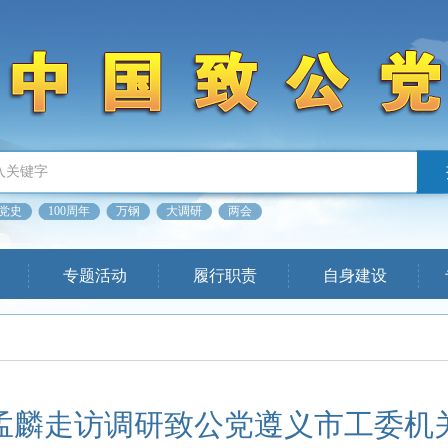
党史
100周年
万钢
大调研
两会
专题活动
履行职责
自身建设
孟麟走访调研致公党遵义市工委机