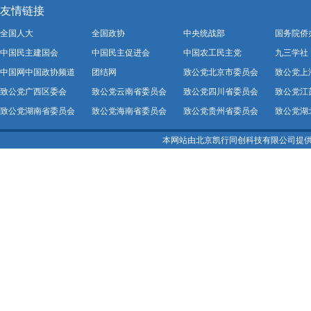
友情链接
全国人大
全国政协
中央统战部
国务院侨
中国民主建国会
中国民主促进会
中国农工民主党
九三学社
中国网中国政协频道
团结网
致公党北京市委员会
致公党上
致公党广西区委会
致公党云南省委员会
致公党四川省委员会
致公党江
致公党湖南省委员会
致公党海南省委员会
致公党贵州省委员会
致公党湖
本网站由北京凯行同创科技有限公司提