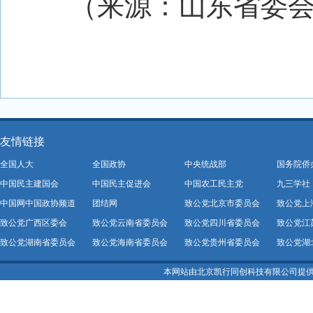
（来源：山东省委
友情链接
全国人大
全国政协
中央统战部
国务院侨
中国民主建国会
中国民主促进会
中国农工民主党
九三学社
中国网中国政协频道
团结网
致公党北京市委员会
致公党上
致公党广西区委会
致公党云南省委员会
致公党四川省委员会
致公党江
致公党湖南省委员会
致公党海南省委员会
致公党贵州省委员会
致公党湖
本网站由北京凯行同创科技有限公司提