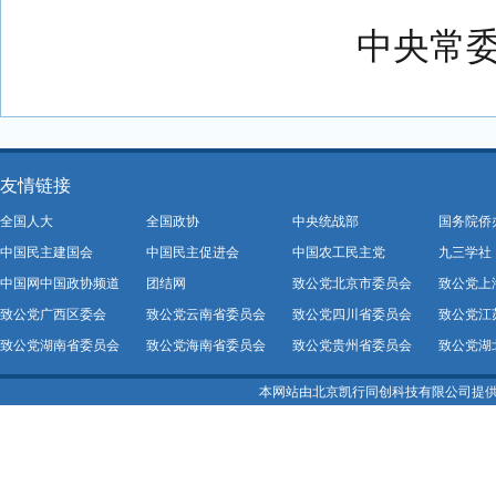
中央常
友情链接
全国人大
全国政协
中央统战部
国务院侨
中国民主建国会
中国民主促进会
中国农工民主党
九三学社
中国网中国政协频道
团结网
致公党北京市委员会
致公党上
致公党广西区委会
致公党云南省委员会
致公党四川省委员会
致公党江
致公党湖南省委员会
致公党海南省委员会
致公党贵州省委员会
致公党湖
本网站由北京凯行同创科技有限公司提