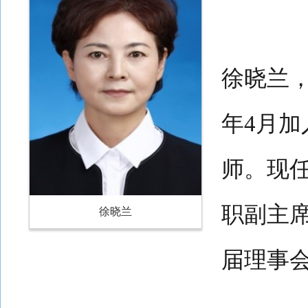
徐晓兰，
年4月
师。现
职副主
徐晓兰
届理事