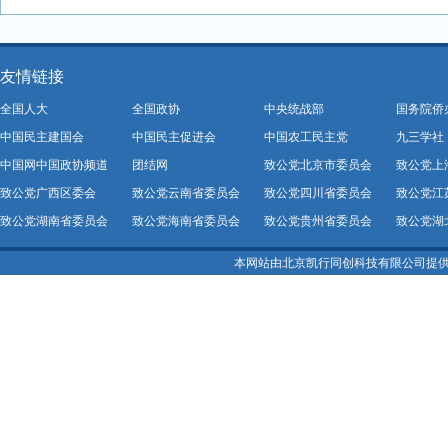
友情链接
全国人大
全国政协
中央统战部
国务院侨
中国民主建国会
中国民主促进会
中国农工民主党
九三学社
中国网中国政协频道
团结网
致公党北京市委员会
致公党上
致公党广西区委会
致公党云南省委员会
致公党四川省委员会
致公党江
致公党湖南省委员会
致公党海南省委员会
致公党贵州省委员会
致公党湖
本网站由北京凯行同创科技有限公司提