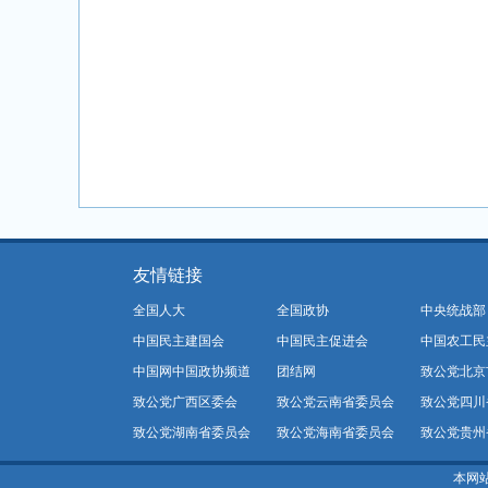
友情链接
全国人大
全国政协
中央统战部
中国民主建国会
中国民主促进会
中国农工民
中国网中国政协频道
团结网
致公党北京
致公党广西区委会
致公党云南省委员会
致公党四川
致公党湖南省委员会
致公党海南省委员会
致公党贵州
本网