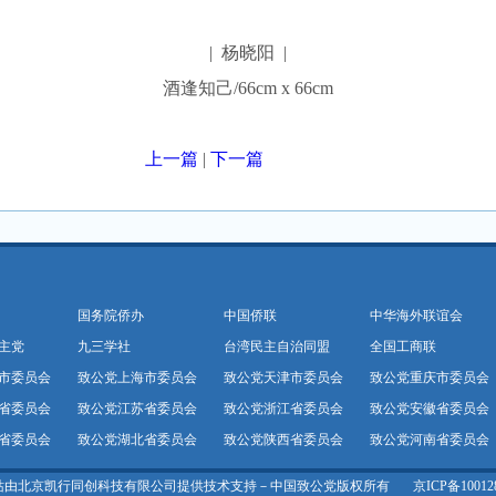
| 杨晓阳 |
酒逢知己/66cm x 66cm
上一篇
|
下一篇
国务院侨办
中国侨联
中华海外联谊会
主党
九三学社
台湾民主自治同盟
全国工商联
市委员会
致公党上海市委员会
致公党天津市委员会
致公党重庆市委员会
省委员会
致公党江苏省委员会
致公党浙江省委员会
致公党安徽省委员会
省委员会
致公党湖北省委员会
致公党陕西省委员会
致公党河南省委员会
站由北京凯行同创科技有限公司提供技术支持－中国致公党版权所有
京ICP备10012