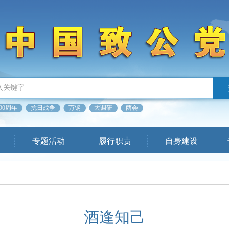
90周年
抗日战争
万钢
大调研
两会
专题活动
履行职责
自身建设
酒逢知己