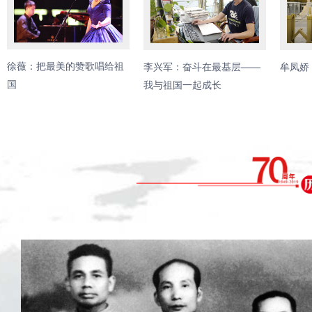
徐薇：把最美的赞歌唱给祖
李兴军：奋斗在最基层——
牟凤娇
国
我与祖国一起成长