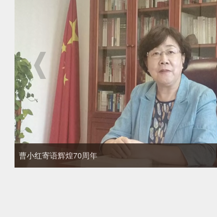
闫小培寄语辉煌70年