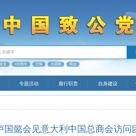
党史
100周年
万钢
大调研
两会
专题活动
履行职责
自身建设
卢国懿会见意大利中国总商会访问