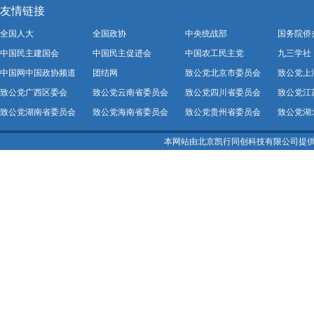
友情链接
全国人大
全国政协
中央统战部
国务院侨
中国民主建国会
中国民主促进会
中国农工民主党
九三学社
中国网中国政协频道
团结网
致公党北京市委员会
致公党上
致公党广西区委会
致公党云南省委员会
致公党四川省委员会
致公党江
致公党湖南省委员会
致公党海南省委员会
致公党贵州省委员会
致公党湖
本网站由北京凯行同创科技有限公司提