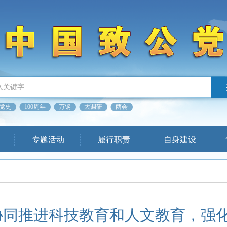
党史
100周年
万钢
大调研
两会
专题活动
履行职责
自身建设
协同推进科技教育和人文教育，强