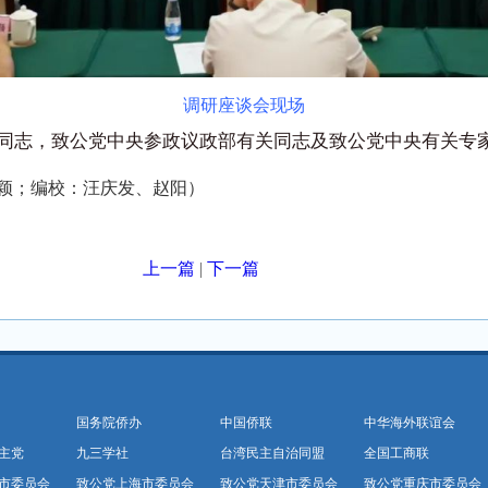
调研座谈会现场
同志，致公党中央参政议政部有关同志及致公党中央有关专
颖；编校：汪庆发、赵阳）
上一篇
|
下一篇
国务院侨办
中国侨联
中华海外联谊会
主党
九三学社
台湾民主自治同盟
全国工商联
市委员会
致公党上海市委员会
致公党天津市委员会
致公党重庆市委员会