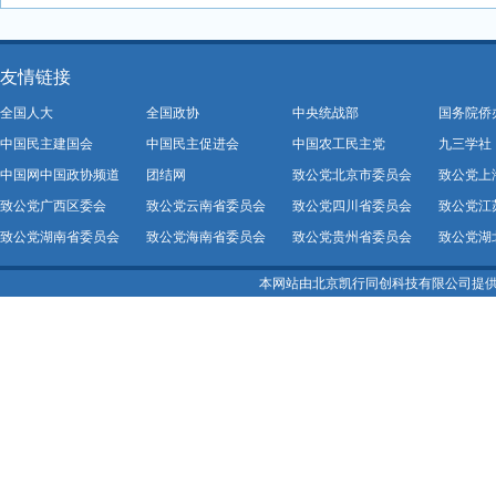
友情链接
全国人大
全国政协
中央统战部
国务院侨
中国民主建国会
中国民主促进会
中国农工民主党
九三学社
中国网中国政协频道
团结网
致公党北京市委员会
致公党上
致公党广西区委会
致公党云南省委员会
致公党四川省委员会
致公党江
致公党湖南省委员会
致公党海南省委员会
致公党贵州省委员会
致公党湖
本网站由北京凯行同创科技有限公司提