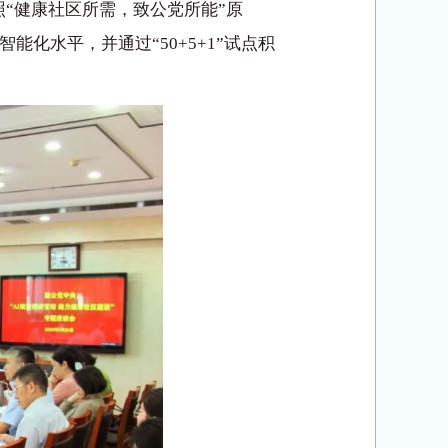
“健康社区所需，致公党所能”原
化水平，并通过“50+5+1”试点积