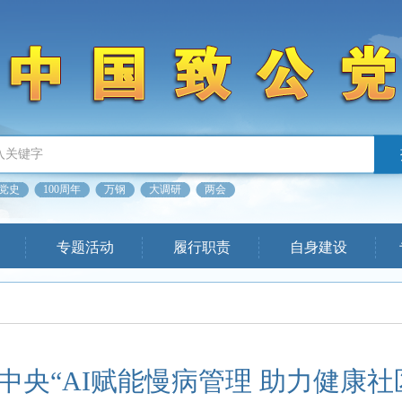
党史
100周年
万钢
大调研
两会
专题活动
履行职责
自身建设
中央“AI赋能慢病管理 助力健康社