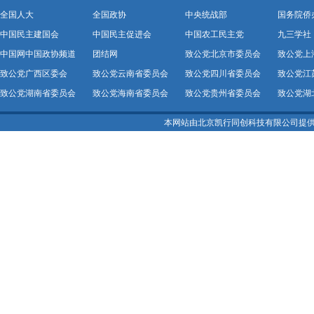
全国人大
全国政协
中央统战部
国务院侨
中国民主建国会
中国民主促进会
中国农工民主党
九三学社
中国网中国政协频道
团结网
致公党北京市委员会
致公党上
致公党广西区委会
致公党云南省委员会
致公党四川省委员会
致公党江
致公党湖南省委员会
致公党海南省委员会
致公党贵州省委员会
致公党湖
本网站由北京凯行同创科技有限公司提