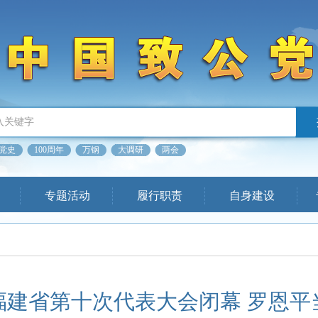
党史
100周年
万钢
大调研
两会
专题活动
履行职责
自身建设
福建省第十次代表大会闭幕 罗恩平