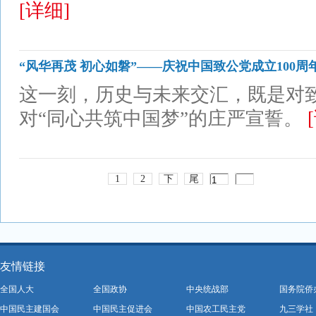
[详细]
“风华再茂 初心如磐”——庆祝中国致公党成立100
这一刻，历史与未来交汇，既是对
对“同心共筑中国梦”的庄严宣誓。
1
2
下
尾
一
页
页
友情链接
全国人大
全国政协
中央统战部
国务院侨
中国民主建国会
中国民主促进会
中国农工民主党
九三学社