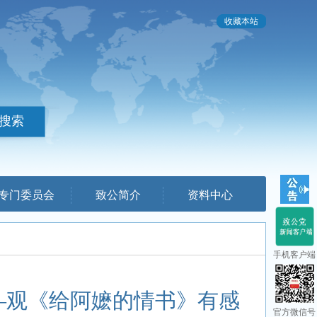
收藏本站
专门委员会
致公简介
资料中心
手机客户端
—观《给阿嬷的情书》有感
官方微信号