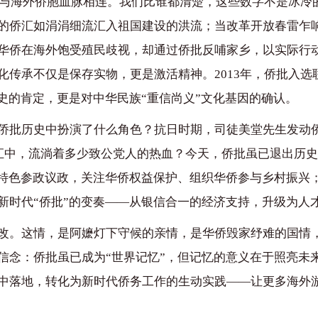
始终与海外侨胞血脉相连。我们比谁都清楚，这些数字不是冰
的侨汇如涓涓细流汇入祖国建设的洪流；当改革开放春雷乍
华侨在海外饱受殖民歧视，却通过侨批反哺家乡，以实际行动
传承不仅是保存实物，更是激活精神。2013年，侨批入选
史的肯定，更是对中华民族“重信尚义”文化基因的确认。
侨批历史中扮演了什么角色？抗日时期，司徒美堂先生发动
侨汇中，流淌着多少致公党人的热血？今天，侨批虽已退出历史
”特色参政议政，关注华侨权益保护、组织华侨参与乡村振兴；
新时代“侨批”的变奏——从银信合一的经济支持，升级为人才
改。这情，是阿嬷灯下守候的亲情，是华侨毁家纾难的国情
信念：侨批虽已成为“世界记忆”，但记忆的意义在于照亮未来
中落地，转化为新时代侨务工作的生动实践——让更多海外