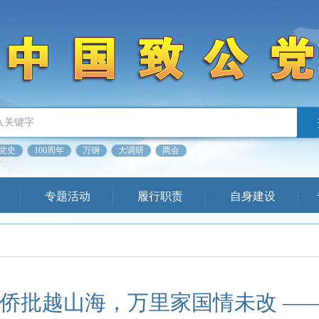
党史
100周年
万钢
大调研
两会
专题活动
履行职责
自身建设
纸侨批越山海，万里家国情未改 —