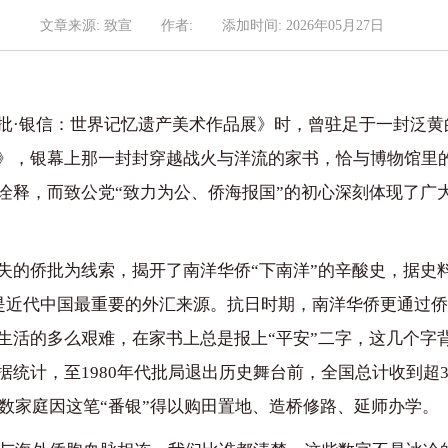
文章来源: 致宣
作者:
添加时间: 2026年05月27日
批·银信：世界记忆遗产美术作品展》时，曾驻足于一封泛黄
》，银幕上那一封封穿越战火与洋流的家书，恰与博物馆里
诠释，而致公党“致力为公、侨海报国”的初心深刻体现了广
的侨批为线索，揭开了南洋华侨“下南洋”的辛酸史，据史料记载
乎是近代中国最重要的外汇来源。抗日时期，南洋华侨更通过
生活的多么艰难，在家书上总是报上“平安”二字，这几个字
统计，至1980年代批局退出历史舞台前，全国总计收到超30
无数家庭因这笔“番银”得以购田置地、造桥修路、延师办学。