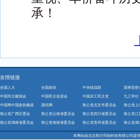
承！
友情链接
全国人大
全国政协
中央统战部
国务院侨
中国民主建国会
中国民主促进会
中国农工民主党
九三学社
中国网中国政协频道
团结网
致公党北京市委员会
致公党上
致公党广西区委会
致公党云南省委员会
致公党四川省委员会
致公党江
致公党湖南省委员会
致公党海南省委员会
致公党贵州省委员会
致公党湖
本网站由北京凯行同创科技有限公司提