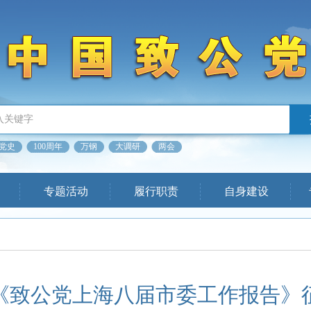
党史
100周年
万钢
大调研
两会
专题活动
履行职责
自身建设
《致公党上海八届市委工作报告》